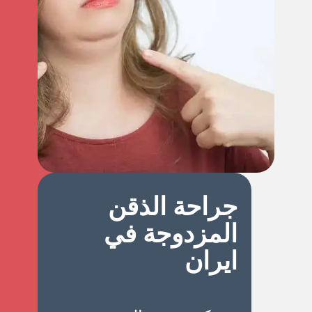
جراحة الذقن
المزدوجة في
ايران