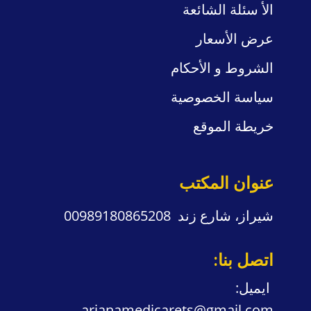
الأ
سئلة
الشائعة
عرض الأسعار
الشروط و الأحكام
سياسة
الخصوصية
خريطة الموقع
عنوان المكتب
شيراز، شارع زند 00989180865208
:​اتصل بنا
:​ايميل
arianamedicarets@gmail.com